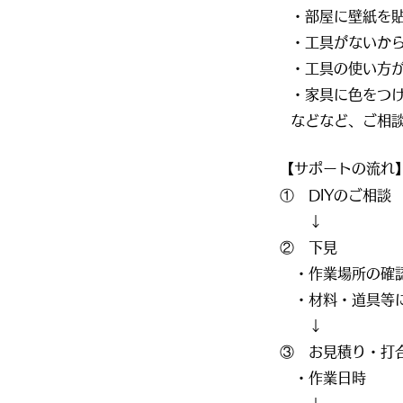
・
部屋に壁紙を
・
工具がないか
・工具の使い方
​・家具に色をつ
などなど、ご相
【サポートの流れ
① DIYのご相談
↓
② 下見
・作業場所の確
・材料・道具等
​ ↓
③ お見積り・
​ ・作業日時