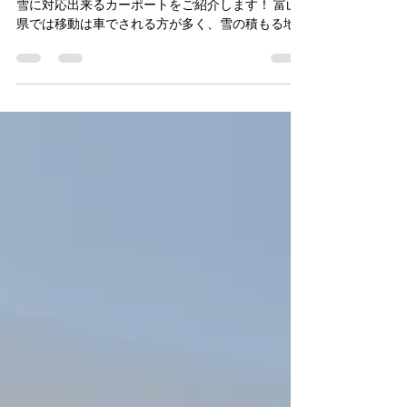
雪対策
積雪地域向けカーポート設置で安全・安心を！大
雪に対応出来るカーポートをご紹介します！ 富山
県では移動は車でされる方が多く、雪の積もる地
域です。雪が降り続くと除雪車通過後の雪や、敷
地内の除雪、車上の雪下ろしをするのが日課とな
ります。朝の時間短縮として、カーポトの必要性
は高いです。