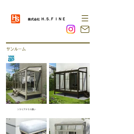
Ｈ.Ｓ.ＦＩＮＥ
株式会社
サンルーム
ソラリアテラス囲い